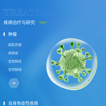
TREATMENT
疾病治疗与研究
抗瘤谱广、跨病种
肿瘤
广谱抗肿瘤，可应用于脑胶质瘤、肺鳞癌、食管鳞癌、宫
颈鳞癌、口腔鳞癌、结直肠癌等瘤种；
脑胶质瘤
基于作用机制研究，可以跨病种治疗其他疾病，如自身免
肺鳞癌
疫性疾病和代谢性疾病等。
食管鳞癌
宫颈鳞癌
自身免疫性疾病