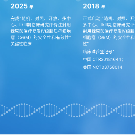
2025
2018
年
年
完成“随机、对照、开放、多中
正式启动 “随机、对照、
心、Ⅱ/Ⅲ期临床研究评价注射用
多中心、Ⅱ/Ⅲ期临床研究
绿原酸治疗复发Ⅳ级胶质母细胞
射用绿原酸治疗复发Ⅳ级胶
瘤（GBM）的安全性和有效性”
细胞瘤（GBM）的安全性
关键性临床
性”
临床试验登记号：
中国 CTR20181644；
美国 NCT03758014