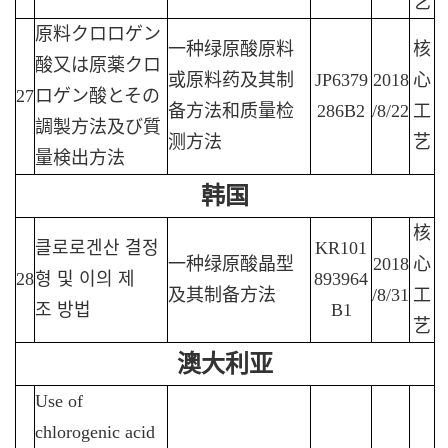
艺
原料クロロゲン
一种绿原酸原料
核
酸又は原薬クロ
或原料药及其制
JP6379
2018
心
27
ロゲン酸とその
备方法和质量检
286B2
/8/22
工
調製方法及び質
测方法
艺
量検出方法
韩国
核
클로로겐산
결정
KR101
一种绿原酸晶型
2018
心
28
형
및
이의
제
893964
及其制备方法
/8/31
工
조
방법
B1
艺
澳大利亚
Use of
chlorogenic acid