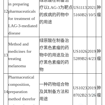
绿原酸在制备治
in preparing
疗以
LAG-3
为靶点
US1113
2021
肿
12
pharmaceuticals
的疾病的药物中
5160B2
/10/5
瘤
for treatment of
的用途
LAG-3-mediated
disease
绿原酸在制备治
Method and
疗黑色素瘤的药
medicines for
US1026
2019
肿
13
物中的用途及治
treating
5289B2
/4/23
瘤
疗黑色素瘤的药
melanoma
物
Pharmaceutical
composition,
一种药物组合物
US1023
2019
肿
14
preparation
及其制备方法和
8702B2
/3/26
瘤
method therefor
用途