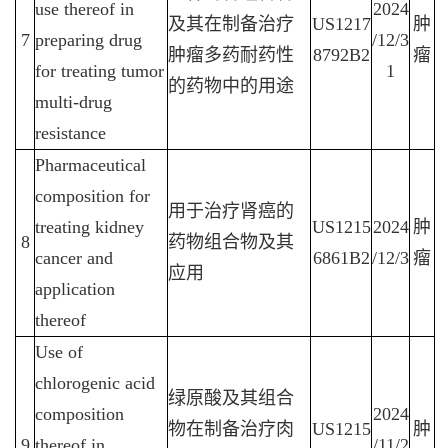
use thereof in
2024
及其在制备治疗
US1217
肿
7
preparing drug
/12/3
肿瘤多药耐药性
8792B2
瘤
for treating tumor
1
的药物中的用途
multi-drug
resistance
Pharmaceutical
composition for
用于治疗肾癌的
treating kidney
US1215
2024
肿
8
药物组合物及其
cancer and
6861B2
/12/3
瘤
应用
application
thereof
Use of
chlorogenic acid
绿原酸及其组合
composition
2024
物在制备治疗肉
US1215
肿
9
thereof in
/11/2