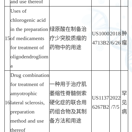
and use thereof
Uses of
chlorogenic acid
in the preparation
绿原酸在制备治
US1000
2018
肿
15
of medicaments
疗少突胶质瘤的
4713B2
/6/26
瘤
for treatment of
药物中的用途
oligodendrogliom
a
Drug combination
for treatment of
一种用于治疗肌
amyotrophic
萎缩性脊髓侧索
罕
US1137
2022
16
lateral sclerosis,
硬化症的联合用
见
6267B2
/7/5
preparation
药组合物及其制
病
method and use
备方法和用途
thereof