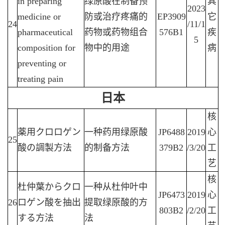
in preparing
绿原酸在制备预
其
2023
medicine or
防或治疗疼痛的
EP3909
它
24
/11/1
pharmaceutical
药物或药物组合
576B1
疾
5
composition for
物中的用途
病
preventing or
treating pain
日本
核
薬用クロロゲン
一种药用绿原酸
JP6488
2019
心
25
酸の調製方法
的制备方法
379B2
/3/20
工
艺
核
杜仲葉からクロ
一种从杜仲叶中
JP6473
2019
心
26
ロゲン酸を抽出
提取绿原酸的方
803B2
/2/20
工
する方法
法