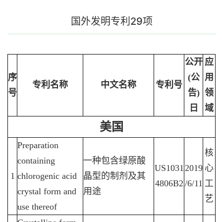
国外发明专利29项
公开
应
序
(
公
用
专利名称
中文名称
专利号
号
告
)
领
日
域
美国
Preparation
核
containing
一种包含绿原酸
US1031
2019
心
1
chlorogenic acid
晶型的制剂及其
4806B2
/6/11
工
crystal form and
用途
艺
use thereof