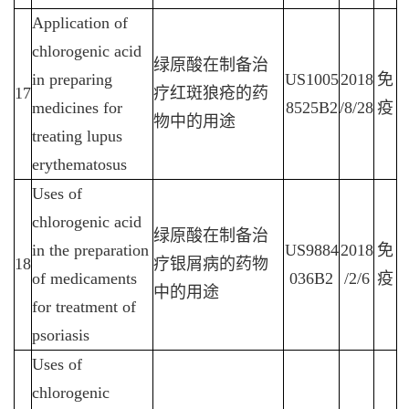
Application of
chlorogenic acid
绿原酸在制备治
in preparing
US1005
2018
免
17
疗红斑狼疮的药
medicines for
8525B2
/8/28
疫
物中的用途
treating lupus
erythematosus
Uses of
chlorogenic acid
绿原酸在制备治
in the preparation
US9884
2018
免
18
疗银屑病的药物
of medicaments
036B2
/2/6
疫
中的用途
for treatment of
psoriasis
Uses of
chlorogenic