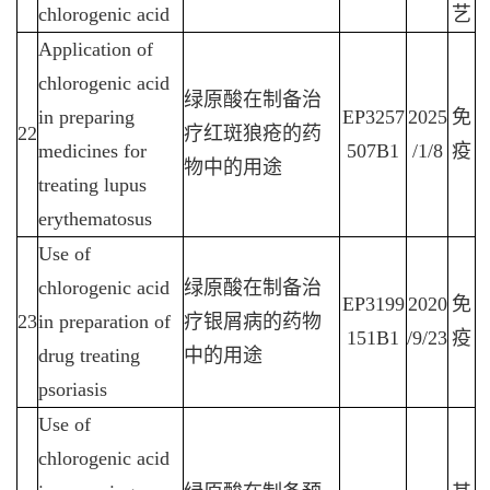
chlorogenic acid
艺
Application of
chlorogenic acid
绿原酸在制备治
in preparing
EP3257
2025
免
22
疗红斑狼疮的药
medicines for
507B1
/1/8
疫
物中的用途
treating lupus
erythematosus
Use of
chlorogenic acid
绿原酸在制备治
EP3199
2020
免
23
in preparation of
疗银屑病的药物
151B1
/9/23
疫
drug treating
中的用途
psoriasis
Use of
chlorogenic acid