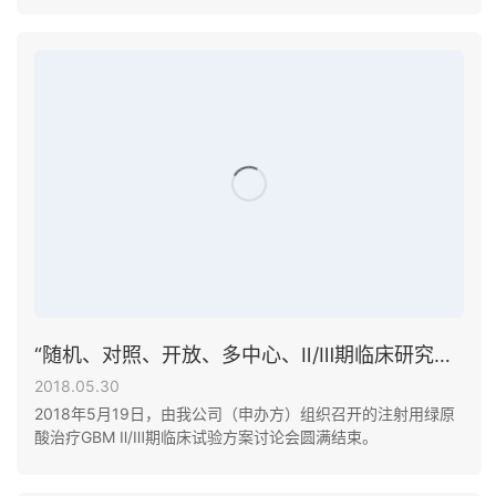
试验展望”的专题报告。
“随机、对照、开放、多中心、Ⅱ/Ⅲ期临床研究评价注射用绿原酸治疗复发Ⅳ级胶质母细胞瘤（GBM）的安全性和有效性”临床试验方案讨论会圆满结束
2018.05.30
2018年5月19日，由我公司（申办方）组织召开的注射用绿原
酸治疗GBM Ⅱ/Ⅲ期临床试验方案讨论会圆满结束。