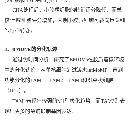
质细胞和BMDMs的多个亚群。
CHA
处理后，小胶质细胞的特征评分降低，而单
核
/
巨噬细胞评分增加，表明小胶质细胞可能向巨噬细
胞特征转变。
3
、
BMDMs
的分化轨迹
通过伪时间分析，研究了
BMDMs
在胶质瘤微环境
中的分化轨迹，从单核细胞到过渡态
intMoMF
，再到
功能分化的
TAM1
、
TAM2
、
TAM3
和树突状细胞
（
DCs
）。
TAM1
表现出较强的
M1
型极化趋势，而
TAM3
则表
现出更多的免疫抑制基因表达。