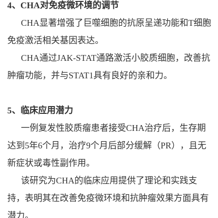
4
、
CHA
对免疫微环境的调节
CHA
显著增强了巨噬细胞的抗原呈递功能和
T
细胞
免疫激活相关基因表达。
CHA
通过
JAK-STAT
通路激活小胶质细胞，改善抗
肿瘤功能，并与
STAT1
具有良好的亲和力。
5
、
临床应用潜力
一例复发性胶质瘤患者接受
CHA
治疗后，生存期
达到
5
年
6
个月，治疗
9
个月后部分缓解（
PR
），且无
新症状或毒性副作用。
该研究为
CHA
的临床应用提供了理论和实践支
持，表明其在改善免疫微环境和抗肿瘤效果方面具有
潜力。