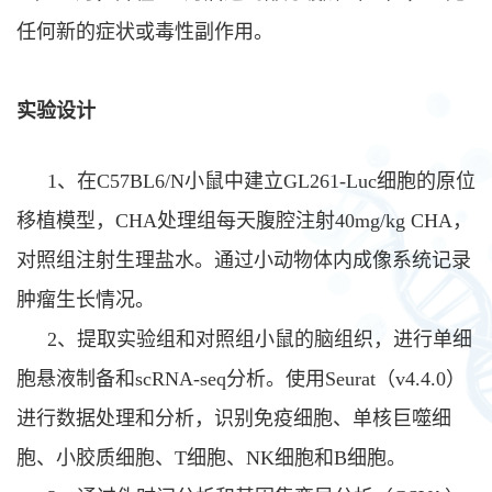
任何新的症状或毒性副作用。
实验设计
1
、
在
C57BL6/N
小鼠中建立
GL261-Luc
细胞的原位
移植模型，
CHA
处理组每天腹腔注射
40mg/kg CHA
，
对照组注射生理盐水。通过小动物体内成像系统记录
肿瘤生长情况。
2
、
提取实验组和对照组小鼠的脑组织，进行单细
胞悬液制备和
scRNA-seq
分析。使用
Seurat
（
v4.4.0
）
进行数据处理和分析，识别免疫细胞、单核巨噬细
胞、小胶质细胞、
T
细胞、
NK
细胞和
B
细胞。