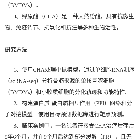
（
BMDMs
）。
4
、
绿原酸
（
CHA
）是一种天然酚酸，具有抗微生
物、免疫调节、抗氧化和抗癌等多种生物活性。
研究方法
1
、
使用
CHA
处理小鼠模型，通过单细胞
RNA
测序
（
scRNA-seq
）分析骨髓来源的单核巨噬细胞
（
BMDMs
）和小胶质细胞的分化轨迹和功能特性。
2
、
构建蛋白质
-
蛋白质相互作用（
PPI
）网络和分
子对接模型，使用目标预测数据库进行靶点预测。
3
、
临床案例中，一名患者在接受
CHA
治疗后存活
5
年
6
个月，并在
9
个月后达到部分缓解（
PR
），且无